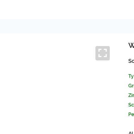
W
Sc
Ty
Gr
Zi
Sc
Pe
Next
A