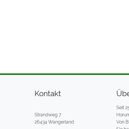
Kontakt
Übe
Seit 2
Strandweg 7
Horume
26434 Wangerland
Von B