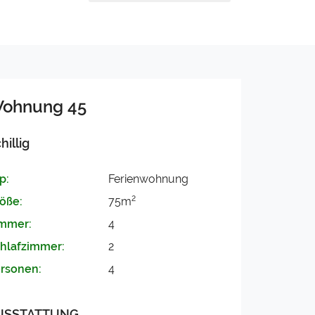
ohnung 45
hillig
p:
Ferienwohnung
2
öße:
75m
mmer:
4
hlafzimmer:
2
rsonen:
4
USSTATTUNG