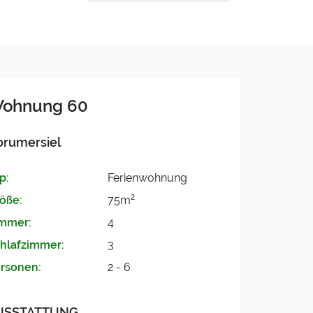
ohnung 60
orumersiel
p:
Ferienwohnung
2
öße:
75m
mmer:
4
hlafzimmer:
3
rsonen:
2 - 6
USSTATTUNG