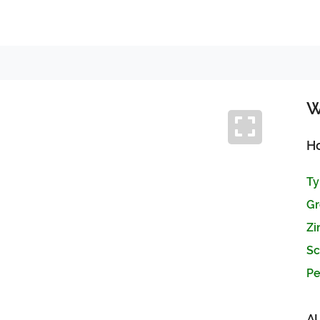
W
H
Ty
Gr
Zi
Sc
Pe
Next
A