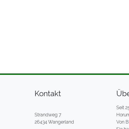
Kontakt
Übe
Seit 2
Strandweg 7
Horume
26434 Wangerland
Von B