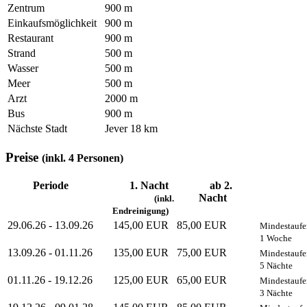
Zentrum
900 m
Einkaufsmöglichkeit
900 m
Restaurant
900 m
Strand
500 m
Wasser
500 m
Meer
500 m
Arzt
2000 m
Bus
900 m
Nächste Stadt
Jever 18 km
Preise
(inkl. 4 Personen)
Periode
1. Nacht
ab 2.
Nacht
(inkl.
Endreinigung)
29.06.26 - 13.09.26
145,00 EUR
85,00 EUR
Mindestaufe
1 Woche
13.09.26 - 01.11.26
135,00 EUR
75,00 EUR
Mindestaufe
5 Nächte
01.11.26 - 19.12.26
125,00 EUR
65,00 EUR
Mindestaufe
3 Nächte