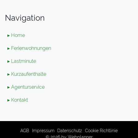
Navigation
▸ Home
▸ Ferienwohnungen
▸ Lastminute
▸ Kurzaufenthalte
▸ Agenturservice
▸ Kontakt
AGB
Impressum
Datenschutz
Cookie Richtlinie
© 2026 by
Webplanner