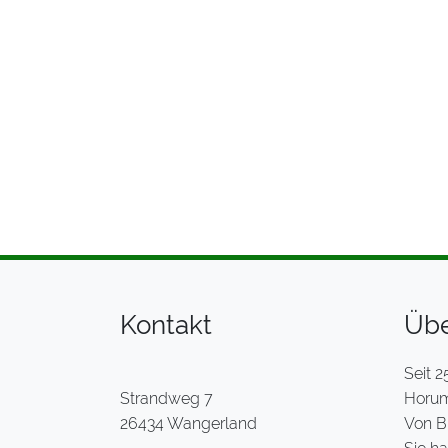
Kontakt
Übe
Seit 2
Strandweg 7
Horume
26434 Wangerland
Von B