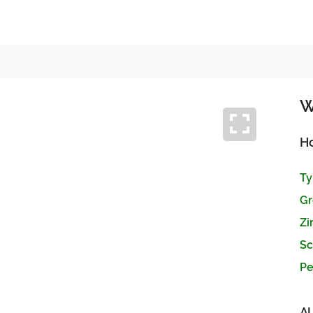
W
H
Ty
Gr
Zi
Sc
Pe
Next
A