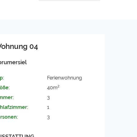
ohnung 04
orumersiel
p:
Ferienwohnung
2
öße:
40m
mmer:
3
hlafzimmer:
1
rsonen:
3
USSTATTUNG