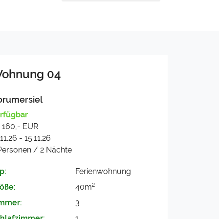
ohnung 04
orumersiel
rfügbar
 160,- EUR
.11.26 - 15.11.26
Personen / 2 Nächte
p:
Ferienwohnung
2
öße:
40m
mmer:
3
hlafzimmer:
1