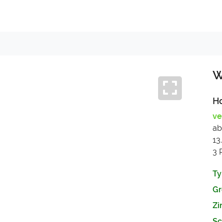
W
H
ve
ab
13
3 
Ty
Gr
Zi
Next
Sc