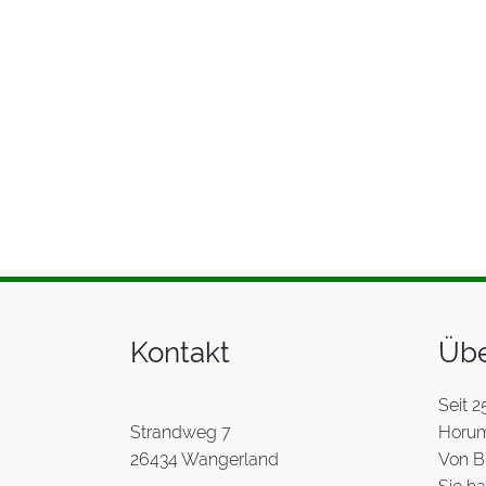
Kontakt
Übe
Seit 2
Strandweg 7
Horume
26434 Wangerland
Von B