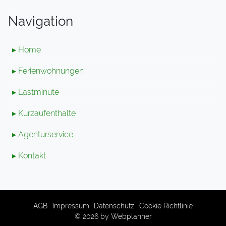
Navigation
▸ Home
▸ Ferienwohnungen
▸ Lastminute
▸ Kurzaufenthalte
▸ Agenturservice
▸ Kontakt
AGB
Impressum
Datenschutz
Cookie Richtlinie
© 2026 by
Webplanner