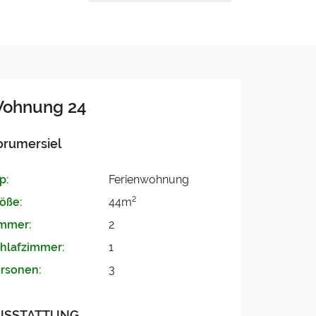
ohnung 24
orumersiel
p:
Ferienwohnung
2
öße:
44m
mmer:
2
hlafzimmer:
1
rsonen:
3
USSTATTUNG