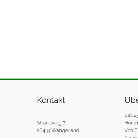
Kontakt
Übe
Seit 2
Strandweg 7
Horume
26434 Wangerland
Von B