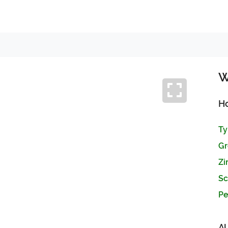
W
H
Ty
Gr
Zi
Sc
Pe
Next
A